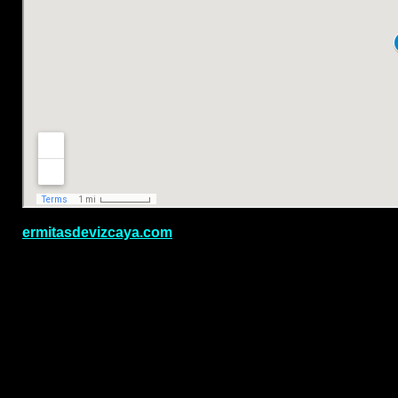
.
ermitasdevizcaya.com
.
.
.
.