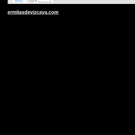
.
ermitasdevizcaya.com
.
.
.