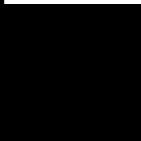
.
.
.