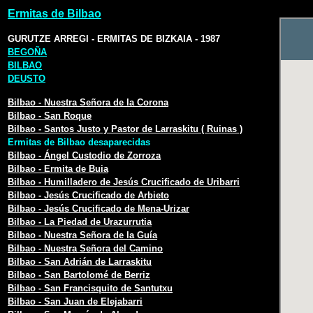
Ermitas de Bilbao
.
GURUTZE ARREGI - ERMITAS DE BIZKAIA - 1987
BEGOÑA
BILBAO
DEUSTO
.
Bilbao - Nuestra Señora de la Corona
Bilbao - San Roque
Bilbao - Santos Justo y Pastor de Larraskitu ( Ruinas )
Ermitas de Bilbao desaparecidas
Bilbao - Ángel Custodio de Zorroza
Bilbao - Ermita de Buia
Bilbao - Humilladero de Jesús Crucificado de Uribarri
Bilbao - Jesús Crucificado de Arbieto
Bilbao - Jesús Crucificado de Mena-Urizar
Bilbao - La Piedad de Urazurrutia
Bilbao - Nuestra Señora de la Guía
Bilbao - Nuestra Señora del Camino
Bilbao - San Adrián de Larraskitu
Bilbao - San Bartolomé de Berriz
Bilbao - San Francisquito de Santutxu
Bilbao - San Juan de Elejabarri